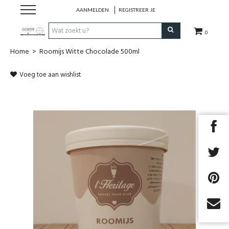
AANMELDEN
REGISTREER JE
0
Home
>
Roomijs Witte Chocolade 500ml
HOME
Voeg toe aan wishlist
Restaurant
Huisgemaakt ijs
Streekwinkel
B2B
Cadeaubon