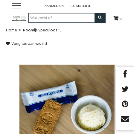
AANMELDEN
REGISTREER JE
0
Home
>
Roomijs Speculoos 1L.
HOME
Voeg toe aan wishlist
Restaurant
Huisgemaakt ijs
Streekwinkel
B2B
Cadeaubon