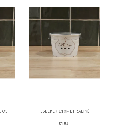
LOOS
IJSBEKER 110ML PRALINÉ
€1.85