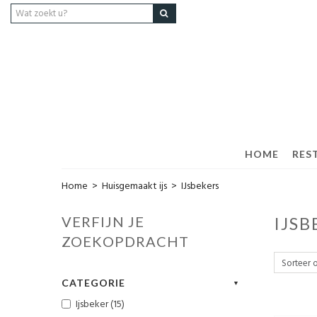
HOME
RES
Home
>
Huisgemaakt ijs
>
IJsbekers
VERFIJN JE
IJS
ZOEKOPDRACHT
CATEGORIE
Ijsbeker (15)