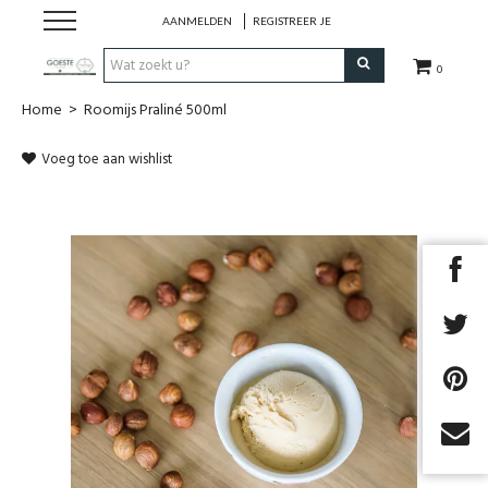
AANMELDEN
REGISTREER JE
0
Home
>
Roomijs Praliné 500ml
HOME
Voeg toe aan wishlist
Restaurant
Huisgemaakt ijs
Streekwinkel
B2B
Cadeaubon