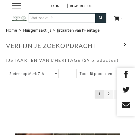
LOG IN
REGISTREER JE
0
Home
>
Huisgemaakt ijs
>
Ijstaarten van l'Heritage
HOME
VERFIJN JE ZOEKOPDRACHT
Restaurant
IJSTAARTEN VAN L'HERITAGE
(29 producten)
Huisgemaakt ijs
Streekwinkel
1
2
B2B
Cadeaubon