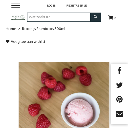
LOG IN
REGISTREER JE
0
Home
>
Roomijs Framboos 500ml
HOME
Voeg toe aan wishlist
Restaurant
Huisgemaakt ijs
Streekwinkel
B2B
Cadeaubon