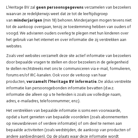
L’Heritage BV zal
geen persoonsgegevens
verzamelen van bezoekers
waarvan ze redelijkerwijs weet dat ze tot de leeftijdsgroep
van
minderjarigen
(min 18) behoren. Minderjarigen mogen tevens niet
tot de aankoop overgaan, tenzij ze toestemming hebben van ouders of
voogd. We adviseren ouders overleg te plegen met hun kinderen over
het gebruik van het internet en over informatie die zij verstrekken aan
websites.
Zoals veel websites verzamelt deze site actief informatie van bezoekers
door bepaalde vragen te stellen en door bezoekers in de gelegenheid
te stellen rechtstreeks met ons te communiceren via e-mail, formulieren,
forums en/of IRC-kanalen. Ook voor de verkoop van haar
producten,
verzamelt l’Heritage BV informatie
. De aldus verstrekte
informatie kan persoonsgebonden informatie bevatten (d.w.z.
informatie die alleen op u te herleiden is zoals uw volledige naam,
adres, e-mailadres, telefoonnummer, enz.).
Het verstrekken van bepaalde informatie is soms een voorwaarde,
opdat u kunt genieten van bepaalde voordelen (zoals abonnementen
op nieuwsbrieven of verdere informatie) of om deel te nemen aan
bepaalde activiteiten (zoals wedstrijden, de aankoop van producten of
andere aanbiedingen). Op de plaats waar deze informatie wordt