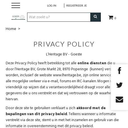
LOG IN
REGISTREER JE
0
Home
>
HOME
PRIVACY POLICY
Restaurant
L’Heritage BV - Goeste
Huisgemaakt ijs
Deze Privacy Policy heeft betrekking tot alle
online diensten
die u
door l’Heritage BV, Grote Markt 28, 8970 Poperinge (kunnen) verstrekt
worden, inclusief de website www.lheritage.be, zijn online services, en
Streekwinkel
alle mogelijke verkeer via e-mail, forums en IRC-kanalen. Mogen we u er
vriendelijk op wijzen dat u verantwoordelijkheid draagt voor alle
gegevens die u ons verstrekt en dat wij vertrouwen op de waarheid
B2B
hiervan.
Door deze site te gebruiken verklaart u zich
akkoord met de
Cadeaubon
bepalingen van dit privacy beleid
. Telkens wanneer u informatie
verstrekt via deze site, stemt u in met het inzamelen en gebruik van die
informatie in overeenstemming met dit privacy beleid.