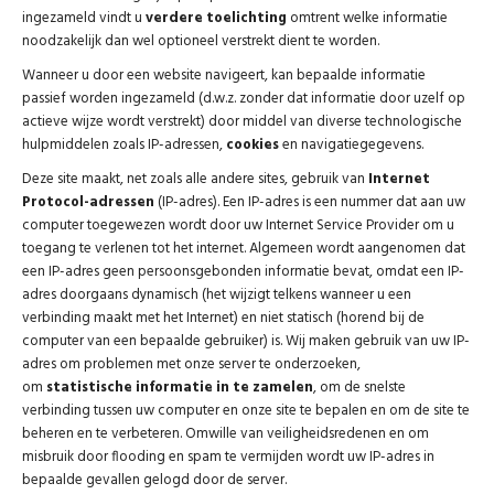
ingezameld vindt u
verdere toelichting
omtrent welke informatie
noodzakelijk dan wel optioneel verstrekt dient te worden.
Wanneer u door een website navigeert, kan bepaalde informatie
passief worden ingezameld (d.w.z. zonder dat informatie door uzelf op
actieve wijze wordt verstrekt) door middel van diverse technologische
hulpmiddelen zoals IP-adressen,
cookies
en navigatiegegevens.
Deze site maakt, net zoals alle andere sites, gebruik van
Internet
Protocol-adressen
(IP-adres). Een IP-adres is een nummer dat aan uw
computer toegewezen wordt door uw Internet Service Provider om u
toegang te verlenen tot het internet. Algemeen wordt aangenomen dat
een IP-adres geen persoonsgebonden informatie bevat, omdat een IP-
adres doorgaans dynamisch (het wijzigt telkens wanneer u een
verbinding maakt met het Internet) en niet statisch (horend bij de
computer van een bepaalde gebruiker) is. Wij maken gebruik van uw IP-
adres om problemen met onze server te onderzoeken,
om
statistische informatie in te zamelen
, om de snelste
verbinding tussen uw computer en onze site te bepalen en om de site te
beheren en te verbeteren. Omwille van veiligheidsredenen en om
misbruik door flooding en spam te vermijden wordt uw IP-adres in
bepaalde gevallen gelogd door de server.