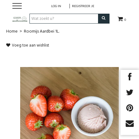
LOG IN
REGISTREER JE
0
Home
>
Roomijs Aardbei 1L.
HOME
Voeg toe aan wishlist
Restaurant
Huisgemaakt ijs
Streekwinkel
B2B
Cadeaubon