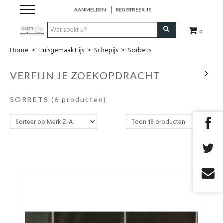
AANMELDEN
REGISTREER JE
0
Home
>
Huisgemaakt ijs
>
Schepijs
>
Sorbets
HOME
VERFIJN JE ZOEKOPDRACHT
Restaurant
SORBETS
(6 producten)
Huisgemaakt ijs
Streekwinkel
B2B
Cadeaubon