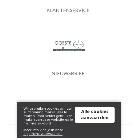
KLANTENSERVICE
NIEUWSBRIEF
Wij gebruiken cookies om uw
Alle cookies
surfervaring makkelijker te
maken. Door verder gebruik te
aanvaarden
maken van deze website ga je
hiermee akkoord.
Meer info vind je in onze
© 2026 shop.lheritage.be | Powered by
Tilroy
.
algemene voorwaarden
.