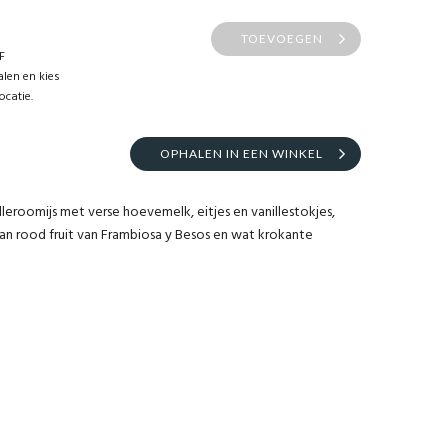
TOEVOEGEN
F
len en kies
ocatie.
OPHALEN IN EEN WINKEL
lleroomijs met verse hoevemelk, eitjes en vanillestokjes,
an rood fruit van Frambiosa y Besos en wat krokante