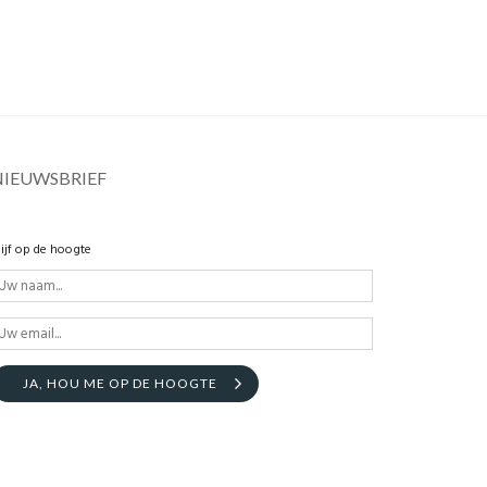
NIEUWSBRIEF
lijf op de hoogte
JA, HOU ME OP DE HOOGTE