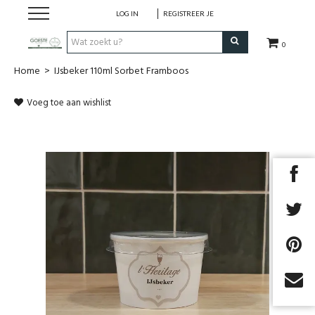
LOG IN
REGISTREER JE
0
Home
>
IJsbeker 110ml Sorbet Framboos
HOME
Voeg toe aan wishlist
Restaurant
Huisgemaakt ijs
Streekwinkel
B2B
Cadeaubon