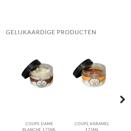
GELIJKAARDIGE PRODUCTEN
Next
COUPE DAME
COUPE KARAMEL
IJS
BLANCHE 175ML
175ML