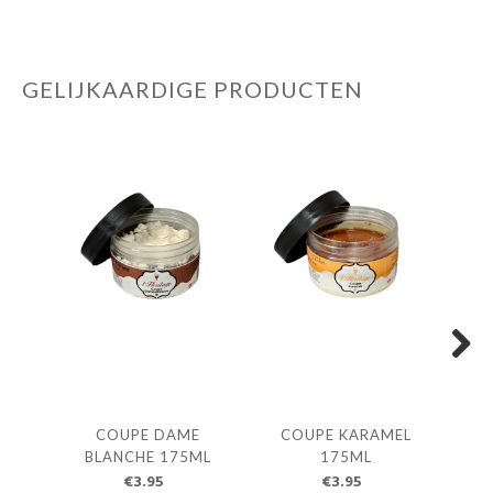
GELIJKAARDIGE PRODUCTEN
Next
COUPE DAME
COUPE KARAMEL
I
BLANCHE 175ML
175ML
RO
€3.95
€3.95