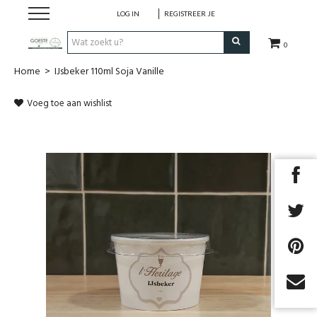
LOG IN
REGISTREER JE
0
Home
>
IJsbeker 110ml Soja Vanille
HOME
Voeg toe aan wishlist
Restaurant
Huisgemaakt ijs
Streekwinkel
B2B
Cadeaubon