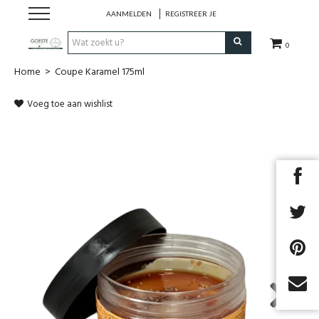
AANMELDEN
REGISTREER JE
0
Home
>
Coupe Karamel 175ml
HOME
Voeg toe aan wishlist
Restaurant
Huisgemaakt ijs
Streekwinkel
B2B
Cadeaubon
Next