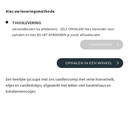
Kies uw leveringsmethode
THUISLEVERING
(verzendkosten bij afrekenen) - ZELF OPHALEN? kies hieronder voor
ophalen en kies BIJ HET AFREKENEN je juiste afhaallocatie.
TOEVOEGEN
OPHALEN IN EEN WINKEL
Een heerlijke ijscoupe met ons vanilleroomijs met verse hoevemelk,
eitjes en vanillestokjes, afgewerkt met lekker veel karamelsaus en
brésiliennenootjes