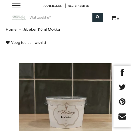
AANMELDEN
REGISTREER JE
0
Home
>
IJsbeker 110ml Mokka
HOME
Voeg toe aan wishlist
Restaurant
Huisgemaakt ijs
Streekwinkel
B2B
Cadeaubon