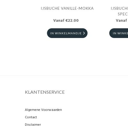
VANILLE - MOKKA
IJSBUCHE VANILLE-MOKKA
IJSBUCH
ERINGUE
SPE
f €22.00
Vanaf €22.00
Vanaf
NKELMANDJE
IN WINKELMANDJE
IN WINK
KLANTENSERVICE
Algemene Voorwaarden
Contact
Disclaimer