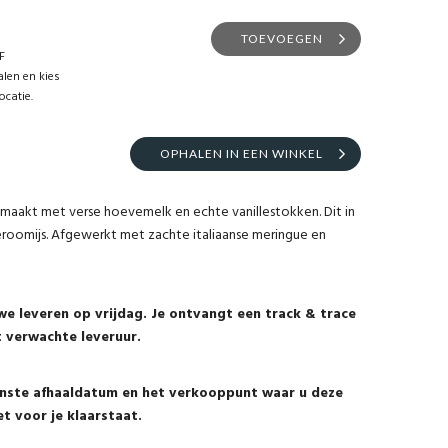
TOEVOEGEN
F
len en kies
ocatie.
OPHALEN IN EEN WINKEL
emaakt met verse hoevemelk en echte vanillestokken. Dit in
roomijs. Afgewerkt met zachte italiaanse meringue en
we leveren op vrijdag. Je ontvangt een track & trace
t verwachte leveruur.
enste afhaaldatum en het verkooppunt waar u deze
et voor je klaarstaat.