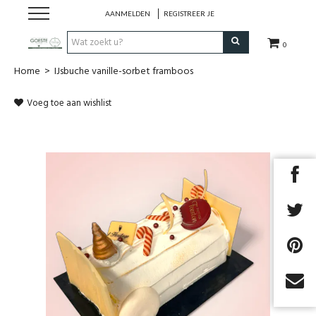
AANMELDEN
REGISTREER JE
0
Home
>
IJsbuche vanille-sorbet framboos
HOME
Voeg toe aan wishlist
Restaurant
Huisgemaakt ijs
Streekwinkel
B2B
Cadeaubon
Next