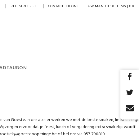
REGISTREER JE
CONTACTEER ONS
UW MANDJE:
0
ITEMS | €
0
ADEAUBON
en van Goeste. In ons atelier werken we met de beste smaken, liefst uit ei
Wij zorgen ervoor dat je feest, lunch of vergadering extra smakelijk wordt!
via boetiek@goestepoperinge.be of bel ons via 057-790810.