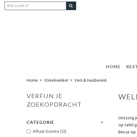
HOME
RES
Home
>
Streekwinkel
>
Vers & Huisbereid
VERFIJN JE
WEL
ZOEKOPDRACHT
Ontzorg je
CATEGORIE
op tafel g
Afhaal Goeste (12)
Ben je op 