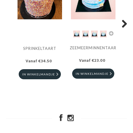
Next
ZEEMEERMINNENTAART
SNO
SPRINKELTAART
Vanaf €23.00
Vanaf €34.50
IN WINKELMANDJE
I
IN WINKELMANDJE