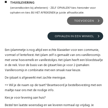
THUISLEVERING
(verzendkosten bij afrekenen) - ZELF OPHALEN? kies hieronder voor
ophalen en kies BIJ HET AFREKENEN je juiste afhaallocatie.
TOEVOEGEN
OPHALEN IN EEN WINKEL
Een ijslammetje is nog altijd een echte klassieker voor een communie,
vormsel of lentefeest. Het ijslam zelf is gemaakt van ons vanilleroomijs
met verse hoevemelk en vanillestokjes. Het ijslam heeft een bloedstaafje
in de nek. Voor de basis van de ijstaart kies je voor 2 ijssmaken:
Vanilleroomijs in combinatie met een smaak naar keuze.
De ijstaart is afgewerkt met zachte meringue.
=> Wil je de naam op de taart? Beantwoord je bestelbevesting met een
mailtje naar ons met de nodige info.
Kies je voor levering aan huis?
Bestel ten laatste woensdag en we leveren normaal op vrijdag. Je