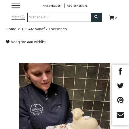
AANMELDEN
REGISTREER JE
0
Home
>
IJSLAM vanaf 20 personen
HOME
Voeg toe aan wishlist
Restaurant
Huisgemaakt ijs
Streekwinkel
B2B
Cadeaubon