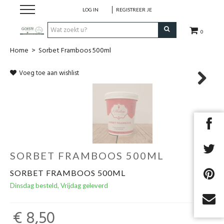
LOG IN
REGISTREER JE
0
Home
>
Sorbet Framboos 500ml
HOME
Voeg toe aan wishlist
Restaurant
Next
Huisgemaakt ijs
Streekwinkel
SORBET FRAMBOOS 500ML
B2B
SORBET FRAMBOOS 500ML
Dinsdag besteld, Vrijdag geleverd
Cadeaubon
€ 8,50