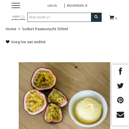
LOG IN
REGISTREER JE
0
Home
>
Sorbet Passievrucht 500ml
HOME
Voeg toe aan wishlist
Restaurant
Huisgemaakt ijs
Streekwinkel
B2B
Cadeaubon
Next