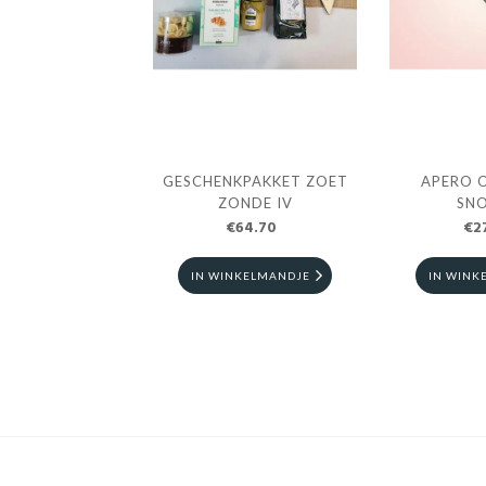
GESCHENKPAKKET ZOET
APERO 
ZONDE IV
SN
€64.70
€2
IN WINKELMANDJE
IN WINK