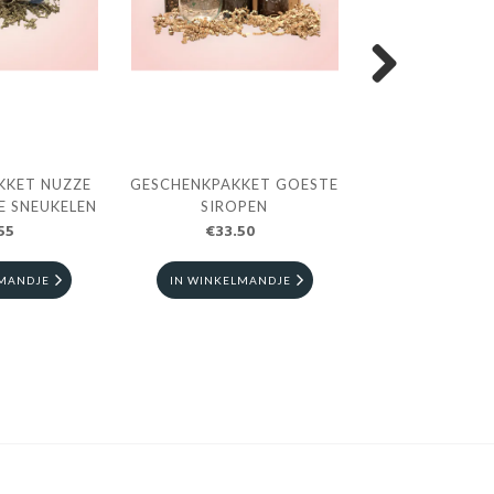
Next
KKET NUZZE
GESCHENKPAKKET GOESTE
GESCHENKPAKKE
E SNEUKELEN
SIROPEN
VOE'N A
55
€33.50
€29.7
LMANDJE
IN WINKELMANDJE
IN WINKELM