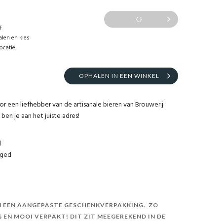
F
len en kies
ocatie.
OPHALEN IN EEN WINKEL
 een liefhebber van de artisanale bieren van Brouwerij
en je aan het juiste adres!
d
Aged
IN EEN AANGEPASTE GESCHENKVERPAKKING. ZO
G EN MOOI VERPAKT! DIT ZIT MEEGEREKEND IN DE