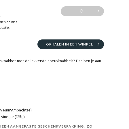
F
len en kies
ocatie.
OPHALEN IN EEN WINKEL
enkpakket met de lekkerste aperoknabbels? Dan ben je aan
8 (Veurn'Ambachtse)
 vinegar (125g)
IN EEN AANGEPASTE GESCHENKVERPAKKING. ZO