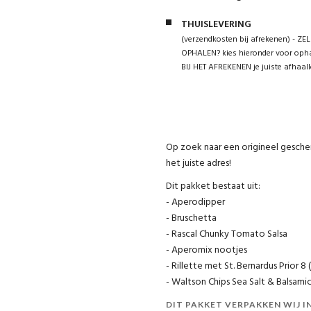
THUISLEVERING
(verzendkosten bij afrekenen) - ZEL
OPHALEN? kies hieronder voor opha
BIJ HET AFREKENEN je juiste afhaall
Op zoek naar een origineel gesch
het juiste adres!
Dit pakket bestaat uit:
- Aperodipper
- Bruschetta
- Rascal Chunky Tomato Salsa
- Aperomix nootjes
- Rillette met St. Bernardus Prior 
- Waltson Chips Sea Salt & Balsamic
DIT PAKKET VERPAKKEN WIJ 