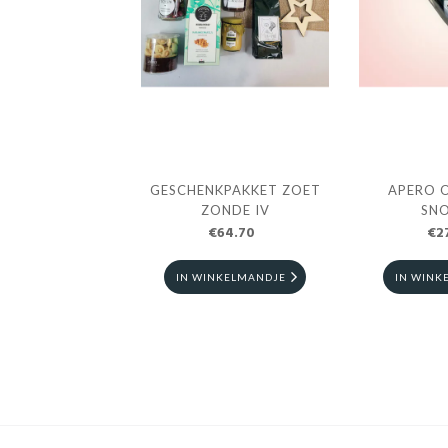
GESCHENKPAKKET ZOET
APERO 
ZONDE IV
SN
€64.70
€2
IN WINKELMANDJE
IN WINK