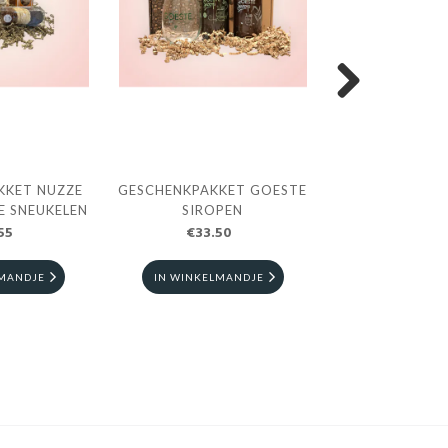
Next
KKET NUZZE
GESCHENKPAKKET GOESTE
GESCHENKPAKKE
E SNEUKELEN
SIROPEN
ONTBI
55
€33.50
€50.0
LMANDJE
IN WINKELMANDJE
IN WINKELM