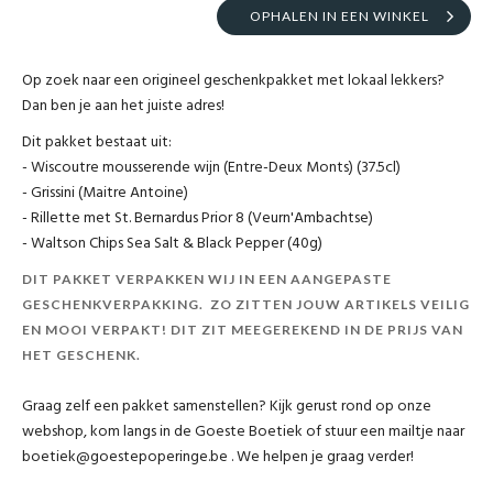
OPHALEN IN EEN WINKEL
Op zoek naar een origineel geschenkpakket met lokaal lekkers?
Dan ben je aan het juiste adres!
Dit pakket bestaat uit:
- Wiscoutre mousserende wijn (Entre-Deux Monts) (37.5cl)
- Grissini (Maitre Antoine)
- Rillette met St. Bernardus Prior 8 (Veurn'Ambachtse)
- Waltson Chips Sea Salt & Black Pepper (40g)
DIT PAKKET VERPAKKEN WIJ IN EEN AANGEPASTE
GESCHENKVERPAKKING. ZO ZITTEN JOUW ARTIKELS VEILIG
EN MOOI VERPAKT! DIT ZIT MEEGEREKEND IN DE PRIJS VAN
HET GESCHENK.
Graag zelf een pakket samenstellen? Kijk gerust rond op onze
webshop, kom langs in de Goeste Boetiek of stuur een mailtje naar
boetiek@goestepoperinge.be . We helpen je graag verder!