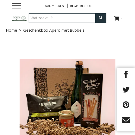
AANMELDEN
REGISTREER JE
0
Home
>
Geschenkbox Apero met Bubbels
HOME
Restaurant
Huisgemaakt ijs
Streekwinkel
B2B
Cadeaubon