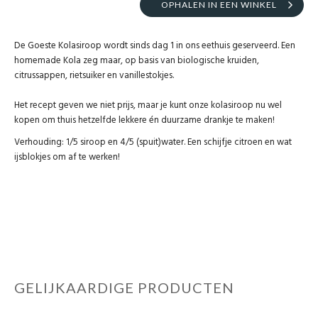
OPHALEN IN EEN WINKEL
De Goeste Kolasiroop wordt sinds dag 1 in ons eethuis geserveerd. Een
homemade Kola zeg maar, op basis van biologische kruiden,
citrussappen, rietsuiker en vanillestokjes.
Het recept geven we niet prijs, maar je kunt onze kolasiroop nu wel
kopen om thuis hetzelfde lekkere én duurzame drankje te maken!
Verhouding: 1/5 siroop en 4/5 (spuit)water. Een schijfje citroen en wat
ijsblokjes om af te werken!
GELIJKAARDIGE PRODUCTEN