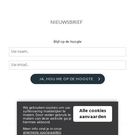
NIEUWSBRIEF
Blijf op de hoogte
JA, HOU ME OP DE HOOGTE
Wij gebruiken cookies om uw
Alle cookies
surfervaring makkelijker te
maken. Door verder gebruik te
aanvaarden
maken van deze website ga je
hiermee akkoord.
Meer info vind je in onze
© 2026 shop.lheritage.be | Powered by
Tilroy
.
algemene voorwaarden
.