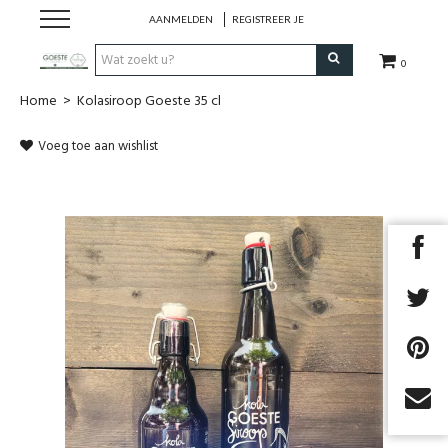
AANMELDEN
REGISTREER JE
0
Home
>
Kolasiroop Goeste 35 cl
HOME
Voeg toe aan wishlist
Restaurant
Huisgemaakt ijs
Streekwinkel
B2B
Cadeaubon