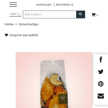
AANMELDEN
REGISTREER JE
0
Home
>
Groentechips
HOME
Voeg toe aan wishlist
Restaurant
Huisgemaakt ijs
Streekwinkel
B2B
Cadeaubon