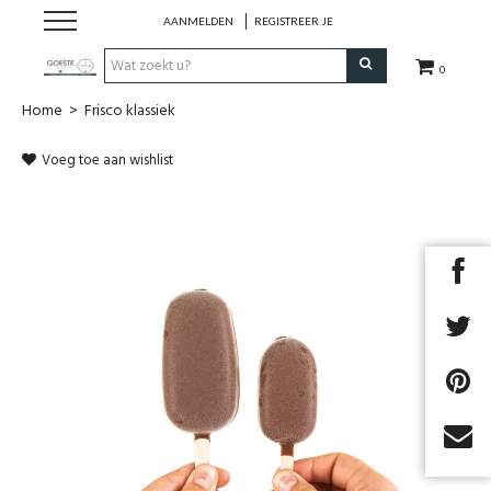
AANMELDEN
REGISTREER JE
0
Home
>
Frisco klassiek
HOME
Voeg toe aan wishlist
Restaurant
Huisgemaakt ijs
Streekwinkel
B2B
Cadeaubon