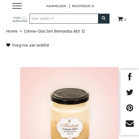
AANMELDEN
REGISTREER JE
0
Home
>
Crème-Glas Sint Bernardus Abt 12
HOME
Voeg toe aan wishlist
Restaurant
Huisgemaakt ijs
Streekwinkel
B2B
Cadeaubon