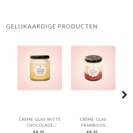
GELIJKAARDIGE PRODUCTEN
Next
CRÈME-GLAS WITTE
CRÈME-GLAS
CHOCOLADE
FRAMBOOS
S
PASSIEVRUCHT
€4.35
MERINGUE
€4.35