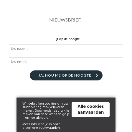
NIEUWSBRIEF
Blijf op de hoogte
JA, HOU ME OP DE HOOGTE
Wij gebruiken cookies om uw
Alle cookies
surfervaring makkelijker te
maken. Door verder gebruik te
aanvaarden
maken van deze website ga je
hiermee akkoord.
Meer info vind je in onze
© 2026 shop.lheritage.be | Powered by
Tilroy
.
algemene voorwaarden
.