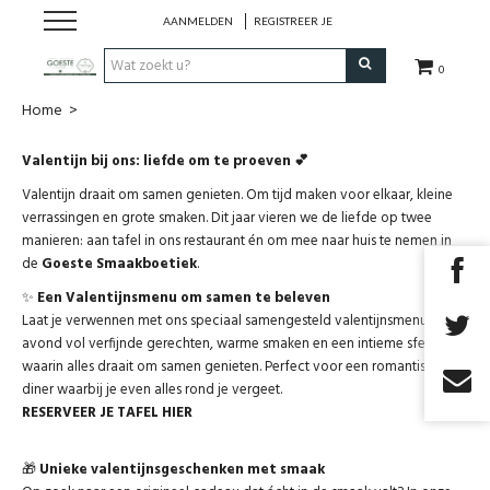
AANMELDEN
REGISTREER JE
0
Home
>
HOME
Valentijn bij ons: liefde om te proeven 💕
Restaurant
Valentijn draait om samen genieten. Om tijd maken voor elkaar, kleine
verrassingen en grote smaken. Dit jaar vieren we de liefde op twee
Huisgemaakt ijs
manieren: aan tafel in ons restaurant én om mee naar huis te nemen in
de
Goeste Smaakboetiek
.
✨
Een Valentijnsmenu om samen te beleven
Streekwinkel
Laat je verwennen met ons speciaal samengesteld valentijnsmenu. Een
avond vol verfijnde gerechten, warme smaken en een intieme sfeer
B2B
waarin alles draait om samen genieten. Perfect voor een romantisch
diner waarbij je even alles rond je vergeet.
RESERVEER JE TAFEL HIER
Cadeaubon
🎁
Unieke valentijnsgeschenken met smaak