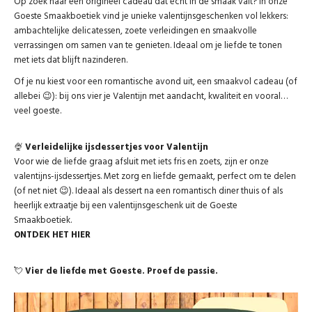
Op zoek naar een origineel cadeau dat écht in de smaak valt? In onze
Goeste Smaakboetiek vind je unieke valentijnsgeschenken vol lekkers:
ambachtelijke delicatessen, zoete verleidingen en smaakvolle
verrassingen om samen van te genieten. Ideaal om je liefde te tonen
met iets dat blijft nazinderen.
Of je nu kiest voor een romantische avond uit, een smaakvol cadeau (of
allebei 😉): bij ons vier je Valentijn met aandacht, kwaliteit en vooral…
veel goeste.
🍨
Verleidelijke ijsdessertjes voor Valentijn
Voor wie de liefde graag afsluit met iets fris en zoets, zijn er onze
valentijns-ijsdessertjes. Met zorg en liefde gemaakt, perfect om te delen
(of net niet 😉). Ideaal als dessert na een romantisch diner thuis of als
heerlijk extraatje bij een valentijnsgeschenk uit de Goeste
Smaakboetiek.
ONTDEK HET HIER
💘
Vier de liefde met Goeste. Proef de passie.