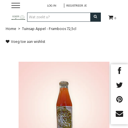
LOG IN
REGISTREER JE
0
Home
>
Tuinsap Appel - Framboos 72,5cl
HOME
Voeg toe aan wishlist
Restaurant
Huisgemaakt ijs
Streekwinkel
B2B
Cadeaubon