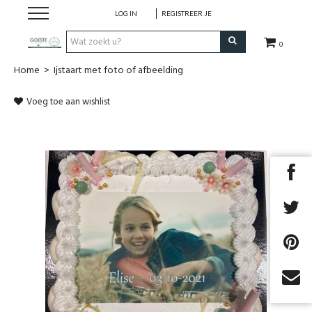
LOG IN
REGISTREER JE
0
Home
>
Ijstaart met foto of afbeelding
HOME
Voeg toe aan wishlist
Restaurant
Huisgemaakt ijs
Streekwinkel
B2B
Cadeaubon
Next