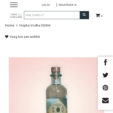
LOG IN
REGISTREER JE
0
Home
>
Hopka Vodka 500ml
HOME
Voeg toe aan wishlist
Restaurant
Huisgemaakt ijs
Streekwinkel
B2B
Cadeaubon