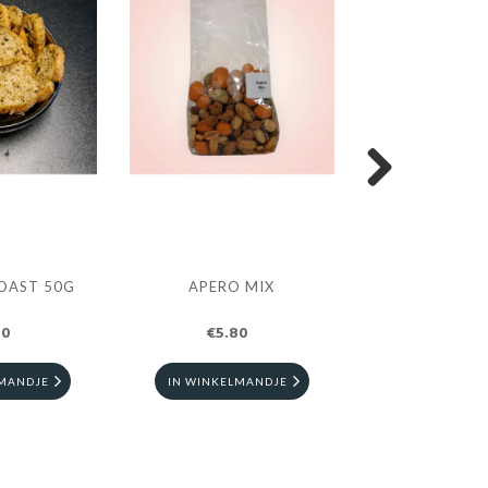
Next
OAST 50G
APERO MIX
KLETSKO
40
€5.80
€8.50
LMANDJE
IN WINKELMANDJE
IN WINKELM