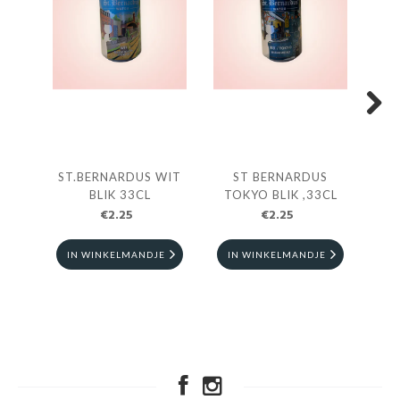
Next
ST.BERNARDUS WIT
ST BERNARDUS
BLIK 33CL
TOKYO BLIK ,33CL
€2.25
€2.25
IN WINKELMANDJE
IN WINKELMANDJE
I