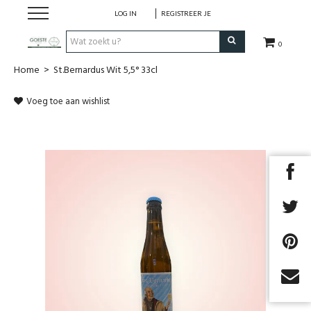
LOG IN
REGISTREER JE
0
Home
>
St.Bernardus Wit 5,5° 33cl
HOME
Voeg toe aan wishlist
Restaurant
Huisgemaakt ijs
Streekwinkel
B2B
Cadeaubon