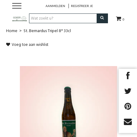
AANMELDEN
REGISTREER JE
0
Home
>
St. Bernardus Tripel 8° 33cl
HOME
Voeg toe aan wishlist
Restaurant
Huisgemaakt ijs
Streekwinkel
B2B
Cadeaubon