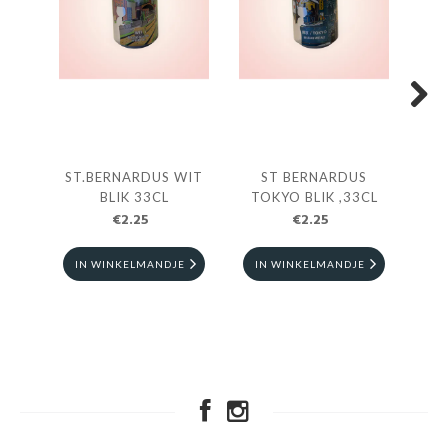
Next
ST.BERNARDUS WIT
ST BERNARDUS
BLIK 33CL
TOKYO BLIK ,33CL
€2.25
€2.25
IN WINKELMANDJE
IN WINKELMANDJE
I