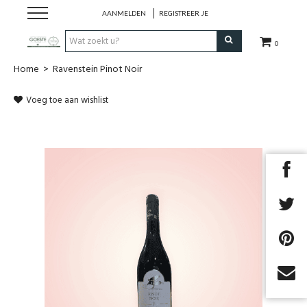
AANMELDEN
REGISTREER JE
0
Home
>
Ravenstein Pinot Noir
HOME
Voeg toe aan wishlist
Restaurant
Huisgemaakt ijs
Streekwinkel
B2B
Cadeaubon