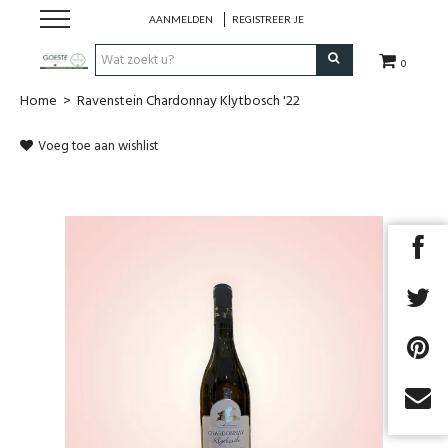
AANMELDEN
REGISTREER JE
0
Home
>
Ravenstein Chardonnay Klytbosch '22
HOME
Voeg toe aan wishlist
Restaurant
Huisgemaakt ijs
Streekwinkel
B2B
Cadeaubon