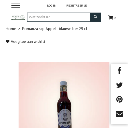
LOG IN
REGISTREER JE
0
Home
>
Pomanza sap Appel - blauwe bes 25 cl
HOME
Voeg toe aan wishlist
Restaurant
Huisgemaakt ijs
Streekwinkel
B2B
Cadeaubon