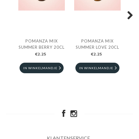
Next
POMANZA MIX
POMANZA MIX
POM
SUMMER BERRY 20CL
SUMMER LOVE 20CL
- B
€2.25
€2.25
IN WINKELMANDJE
IN WINKELMANDJE
I
KLANTENSERVICE