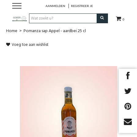
AANMELDEN
REGISTREER JE
0
Home
>
Pomanza sap Appel - aardbei 25 cl
HOME
Voeg toe aan wishlist
Restaurant
Huisgemaakt ijs
Streekwinkel
B2B
Cadeaubon