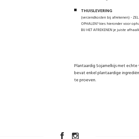
THUISLEVERING
(verzendkosten bij afrekenen) - ZEL
OPHALEN? kies hieronder voor opha
BIJ HET AFREKENEN je juiste afhaall
Plantaardig Sojamelkijs met echte v
bevat enkel plantaardige ingrediën
te proeven.