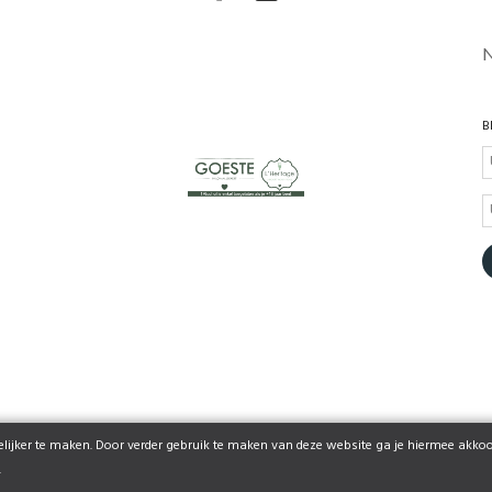
B
ijker te maken. Door verder gebruik te maken van deze website ga je hiermee akkoo
© 2026 shop.lheritage.be | Powered by
Tilroy
.
.