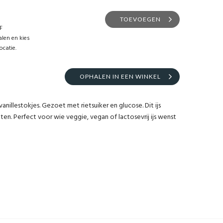
TOEVOEGEN
F
len en kies
ocatie.
OPHALEN IN EEN WINKEL
anillestokjes. Gezoet met rietsuiker en glucose. Dit ijs
ten. Perfect voor wie veggie, vegan of lactosevrij ijs wenst