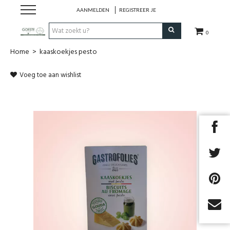
AANMELDEN
REGISTREER JE
0
Home
>
kaaskoekjes pesto
HOME
Voeg toe aan wishlist
Restaurant
Huisgemaakt ijs
Streekwinkel
B2B
Cadeaubon