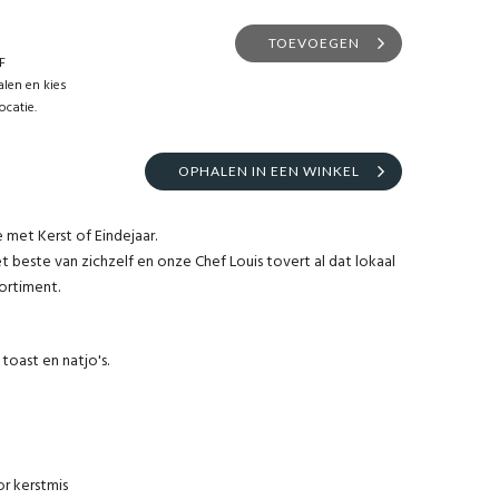
TOEVOEGEN
F
len en kies
ocatie.
OPHALEN IN EEN WINKEL
 met Kerst of Eindejaar.
beste van zichzelf en onze Chef Louis tovert al dat lokaal
sortiment.
oast en natjo's.
r kerstmis