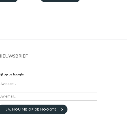
NIEUWSBRIEF
lijf op de hoogte
JA, HOU ME OP DE HOOGTE