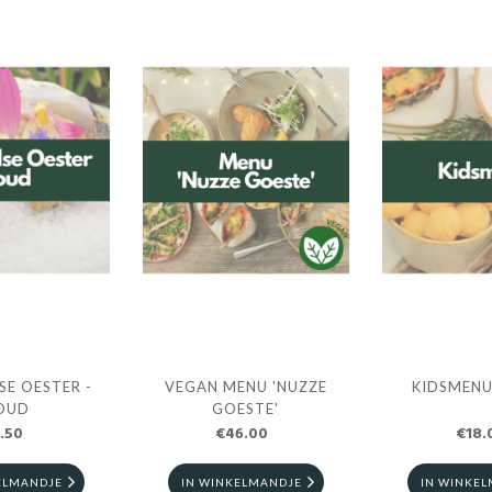
E OESTER -
VEGAN MENU 'NUZZE
KIDSMENU
OUD
GOESTE'
.50
€46.00
€18.
ELMANDJE
IN WINKELMANDJE
IN WINKE