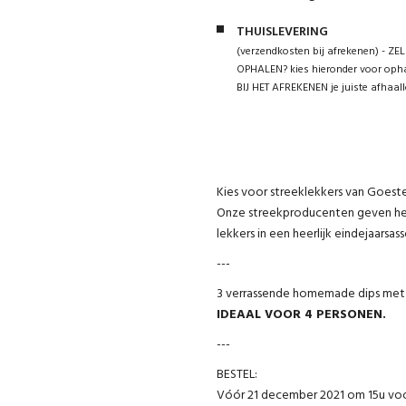
THUISLEVERING
(verzendkosten bij afrekenen) - ZEL
OPHALEN? kies hieronder voor opha
BIJ HET AFREKENEN je juiste afhaall
Kies voor streeklekkers van Goeste
Onze streekproducenten geven het 
lekkers in een heerlijk eindejaarsas
---
3 verrassende homemade dips met t
IDEAAL VOOR 4 PERSONEN.
---
BESTEL:
Vóór 21 december 2021 om 15u voo