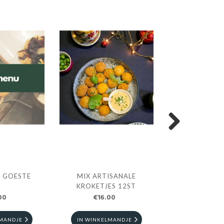
Next
 GOESTE
MIX ARTISANALE
GOESTE'S BORD
KROKETJES 12ST
SLAG
00
€16.00
€16.0
LMANDJE
IN WINKELMANDJE
IN WINKELM