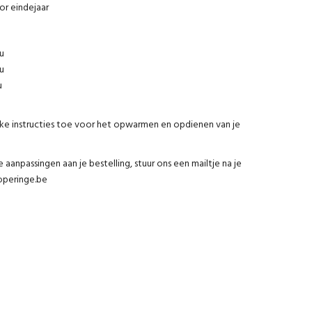
r eindejaar
u
u
u
ijke instructies toe voor het opwarmen en opdienen van je
aanpassingen aan je bestelling, stuur ons een mailtje na je
operinge.be