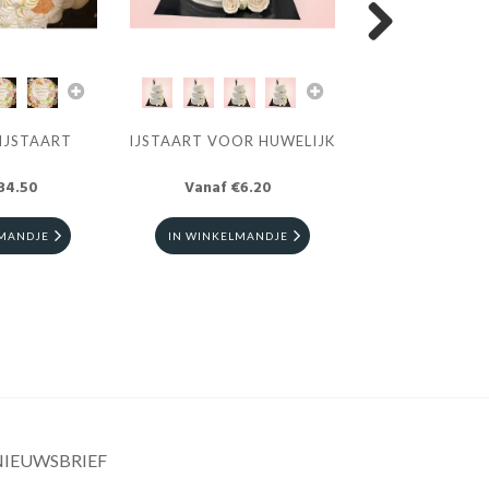
Next
IJSTAART
IJSTAART VOOR HUWELIJK
IJSTAART FE
34.50
Vanaf €6.20
Vanaf €5
LMANDJE
IN WINKELMANDJE
IN WINKELM
NIEUWSBRIEF