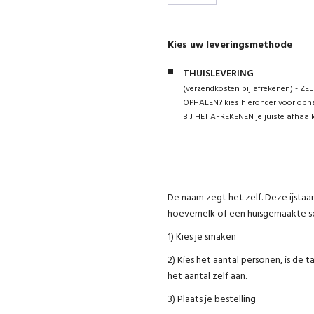
Kies uw leveringsmethode
THUISLEVERING
(verzendkosten bij afrekenen) - ZEL
OPHALEN? kies hieronder voor opha
BIJ HET AFREKENEN je juiste afhaall
De naam zegt het zelf. Deze ijstaa
hoevemelk of een huisgemaakte so
1) Kies je smaken
2) Kies het aantal personen, is de 
het aantal zelf aan.
3) Plaats je bestelling