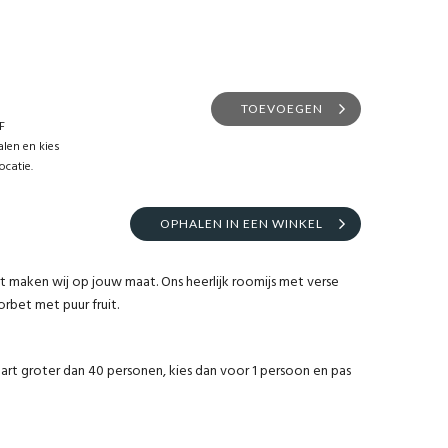
TOEVOEGEN
F
len en kies
ocatie.
OPHALEN IN EEN WINKEL
rt maken wij op jouw maat. Ons heerlijk roomijs met verse
rbet met puur fruit.
taart groter dan 40 personen, kies dan voor 1 persoon en pas