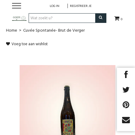
LOG IN
REGISTREER JE
0
Home
>
Cuvée Spontanée- Brut de Verger
HOME
Voeg toe aan wishlist
Restaurant
Huisgemaakt ijs
Streekwinkel
B2B
Cadeaubon