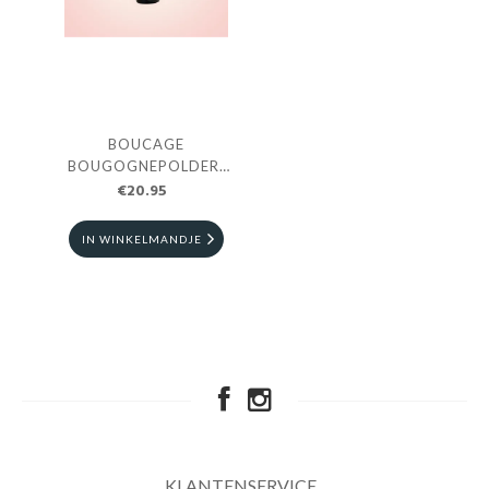
BOUCAGE
BOUGOGNEPOLDER-
BRUT DE POMMER
€20.95
IN WINKELMANDJE
KLANTENSERVICE