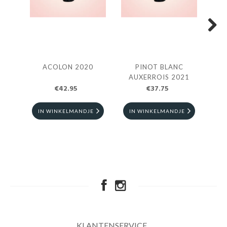
Next
ACOLON 2020
PINOT BLANC
PI
AUXERROIS 2021
€42.95
€37.75
IN WINKELMANDJE
IN WINKELMANDJE
I
KLANTENSERVICE