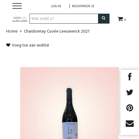
LOG IN
REGISTREER JE
0
Home
>
Chardonnay Cuvée Leeuwerck 2021
HOME
Voeg toe aan wishlist
Restaurant
Huisgemaakt ijs
Streekwinkel
B2B
Cadeaubon